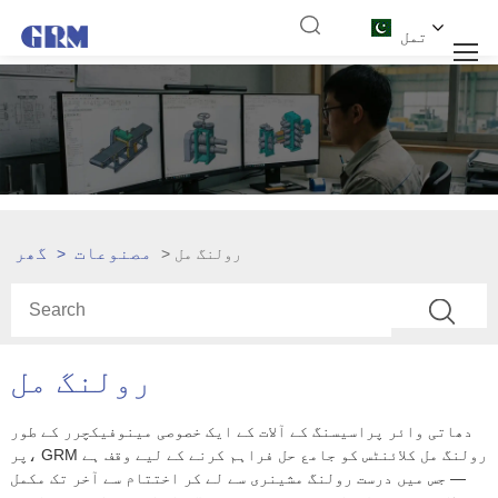
تمل
مصنوعات
گھر
> رولنگ مل
>
رولنگ مل
دھاتی وائر پراسیسنگ کے آلات کے ایک خصوصی مینوفیکچرر کے طور
پر، GRM رولنگ مل کلائنٹس کو جامع حل فراہم کرنے کے لیے وقف ہے
— جس میں درست رولنگ مشینری سے لے کر اختتام سے آخر تک مکمل