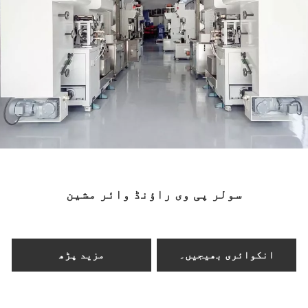
GRM-لائن
مکمل طور پر خودکار
انٹیگریٹڈ پروڈکشن لائن
ایک جامع، ون اسٹاپ حل جس میں پورے
عمل کا احاطہ کیا گیا ہے — کھولنے،
رول کرنے، اور سیدھا کرنے سے لے کر
ٹیک اپ تک — جو آپس میں بند حفاظتی
محافظ اور مکمل طور پر خودکار ریسیپی
مینجمنٹ سے لیس ہے۔
سولر پی وی راؤنڈ وائر مشین
اقتباس حاصل کریں →
انکوائری بھیجیں۔
مزید پڑھ