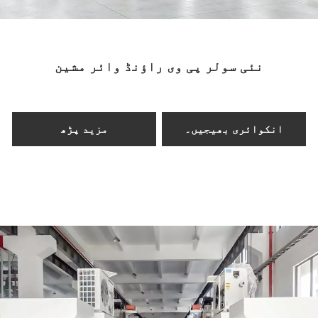
GRM-Solo
اسٹینڈ لون رولنگ یونٹ
نئی سولر پی وی راؤنڈ وائر مشین
ایک کمپیکٹ ڈیزائن کو نمایاں کرتا
ہے، جو اسے موجودہ پروڈکشن لائنوں یا
سنگل پاس پروسیسنگ کے کاموں کے لیے
ایک معاون یونٹ کے طور پر مثالی بناتا
انکوائری بھیجیں۔
مزید پڑھ
ہے۔