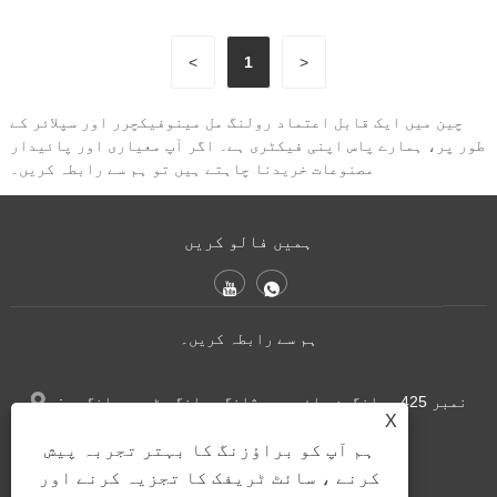
<
1
>
چین میں ایک قابل اعتماد رولنگ مل مینوفیکچرر اور سپلائر کے
طور پر، ہمارے پاس اپنی فیکٹری ہے۔ اگر آپ معیاری اور پائیدار
مصنوعات خریدنا چاہتے ہیں تو ہم سے رابطہ کریں۔
ہمیں فالو کریں
ہم سے رابطہ کریں۔
:نمبر 425، یانگجن ہائی وے، ژانگ جیانگ سٹی، جیانگ سو
X
صوبہ، چین
ہم آپ کو براؤزنگ کا بہتر تجربہ پیش
+86-17314746343
ٹیلی فون:
کرنے ، سائٹ ٹریفک کا تجزیہ کرنے اور