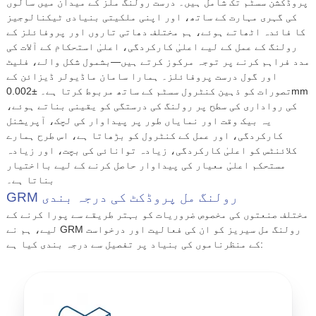
پروڈکشن سسٹم تک شامل ہیں۔ درست رولنگ ملز کے میدان میں سالوں
کی گہری مہارت کے ساتھ، اور اپنی ملکیتی بنیادی ٹیکنالوجیز
کا فائدہ اٹھاتے ہوئے، ہم مختلف دھاتی تاروں اور پروفائلز کے
رولنگ کے عمل کے لیے اعلیٰ کارکردگی، اعلیٰ استحکام کے آلات کی
مدد فراہم کرنے پر توجہ مرکوز کرتے ہیں—بشمول شکل والے، فلیٹ
اور گول درست پروفائلز۔ ہمارا سامان ماڈیولر ڈیزائن کے
تصورات کو ذہین کنٹرول سسٹم کے ساتھ مربوط کرتا ہے۔ ±0.002mm
کی رواداری کی سطح پر رولنگ کی درستگی کو یقینی بناتے ہوئے،
یہ بیک وقت اور نمایاں طور پر پیداوار کی لچک، آپریشنل
کارکردگی، اور عمل کے کنٹرول کو بڑھاتا ہے، اس طرح ہمارے
کلائنٹس کو اعلیٰ کارکردگی، زیادہ توانائی کی بچت، اور زیادہ
مستحکم اعلیٰ معیار کی پیداوار حاصل کرنے کے لیے بااختیار
بناتا ہے۔
GRM رولنگ مل پروڈکٹ کی درجہ بندی
مختلف صنعتوں کی مخصوص ضروریات کو بہتر طریقے سے پورا کرنے کے
لیے، ہم نے GRM رولنگ مل سیریز کو ان کی فعالیت اور درخواست
کے منظرناموں کی بنیاد پر تفصیل سے درجہ بندی کیا ہے: