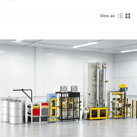
View as
GRM-X سیریز
پروفائل/کمپلیکس شیپ رولنگ
مل
GRM کی ایک بنیادی طاقت، پیچیدہ
جیومیٹرک کراس سیکشنز والے خصوصی
پروفائلز کی تیاری کے لیے وقف ہے۔