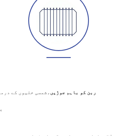
ربن کو باہم جوڑیں۔
شمسی خلیوں کے درمی
یہ