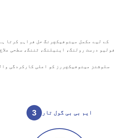
GRM کے لیے مکمل مینوفیکچرنگ حل فراہم کرتا ہے
فولیو درست رولنگ، اینیلنگ، ٹننگ، سطحی علاج 
3
ایم بی بی گول تار