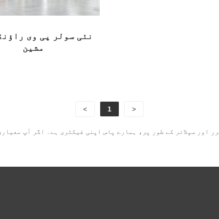
نئی سولر پی وی راؤنڈ
مشین
صنعت 
<
1
>
ر اور سپلائر کے طور پر، ہمارے پاس اپنی فیکٹری ہے۔ اگر آپ معیار
 کے ذریعے، GRM نے کنڈکٹر رولنگ، اینیلنگ، ٹننگ اور عمل کی اصلاح میں وسیع 
کردگی والے شمسی ماڈیولز کے لیے کنڈکٹرز تیار کرنے و
ی صلاحیت، مصنوعات کی مستقل مزاجی اور طویل مدتی آپر