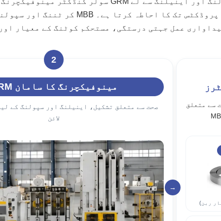
ولنگ کاپر میٹریل کی تیاری سے تیار پی وی ربن اور MBB وائر پروڈکٹس تک کا احاطہ کرتا ہے۔
داواری عمل جہتی درستگی، مستحکم کوٹنگ کے معیار اور 
2
GRM مینوفیکچرنگ کا سامان
ٹرز
متعلق PV ربن اور
صحت سے متعلق تشکیل، اینیلنگ اور سپولنگ کے لی
لائن
→