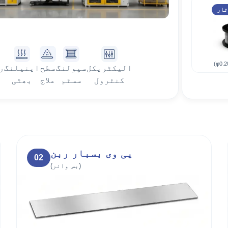
تار
الیکٹریکل
سپولنگ
سطح
اینیلنگ
ر
کنٹرول
سسٹم
علاج
بھٹی
پی وی بسبار ربن
02
(بس وائر)