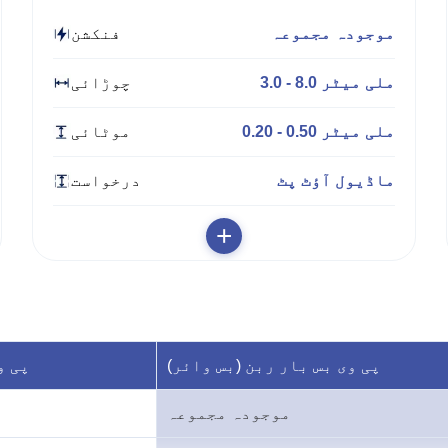
موجودہ مجموعہ
فنکشن
3.0 - 8.0 ملی میٹر
چوڑائی
0.20 - 0.50 ملی میٹر
موٹائی
ماڈیول آؤٹ پٹ
درخواست
+
پی وی بس بار ربن (بس وائر)
پی و
موجودہ مجموعہ