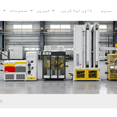
سروس
ڈاؤن لوڈ کریں۔
خبریں
مصنوعات
ہ
گھ