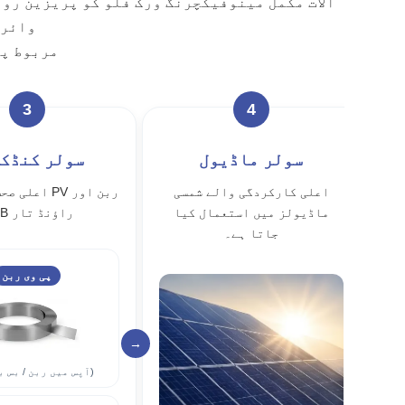
کر ٹننگ اور سپ
مربوط پی
3
4
سولر ماڈیول
سولر کنڈک
اعلی کارکردگی والے شمسی
اعلی صحت سے 
ماڈیولز میں استعمال کیا
MBB راؤنڈ تار
جاتا ہے۔
پی وی ربن
→
(آپس میں ربن / بس بار ربن)