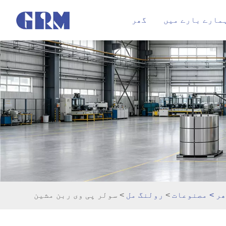
مارے بارے میں
گھر
ر
>
مصنوعات
>
رولنگ مل
> سولر پی وی ربن مشین