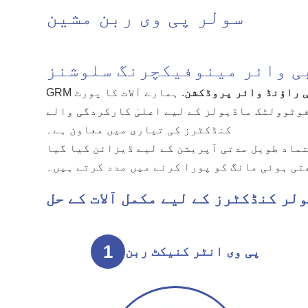
سولر پی وی ربن مشین
بی وائر مینوفیکچرنگ سلوشنز
ی راؤنڈ وائر پروڈکشن
. ہمارے آلات کا پورٹ
فوٹوولٹک ماڈیولز کے لیے اعلیٰ کارکردگی والے
کنڈکٹرز کی تیاری میں معاون ہے۔
 لیے ڈیزائن کیا گیا، GRM سلوشنز مینوفیکچررز کو اعلی کارکردگی والی
ی ہوئی مانگ کو پورا کرنے میں مدد کرتے ہیں۔
لر کنڈکٹرز کے لیے مکمل آلات کے حل
1
پی وی انٹر کنیکٹ ربن