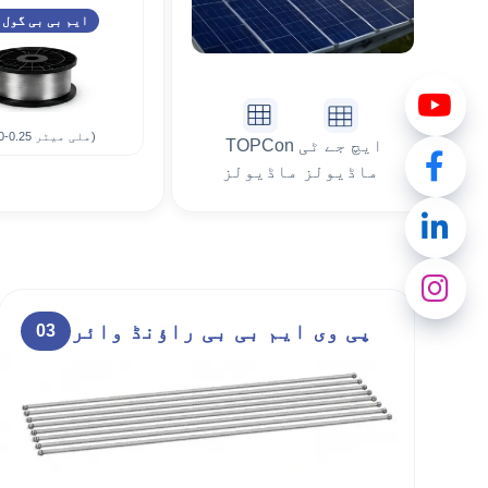
ایم بی بی گول 
(φ0.20-0.25 ملی میٹر)
ایچ جے ٹی
TOPCon
ماڈیولز
ماڈیولز
پی وی ایم بی بی راؤنڈ وائر
03