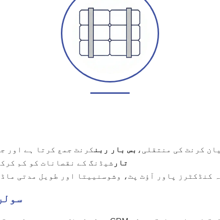
ان کرنٹ کی منتقلی،
بس بار ربن
کرنٹ جمع کرتا ہے اور ج
تار
شیڈنگ کے نقصانات کو کم کرکے
 کنڈکٹرز پاور آؤٹ پٹ، وشوسنییتا اور طویل مدتی ماڈی
سولر