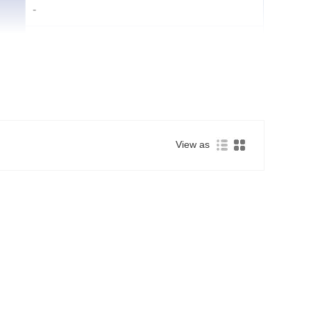
-
-
φ0.20-0.26 ملی میٹر
اعلی کارکردگی کے ماڈیولز
View as
پی وی ربن اور ایم بی بی را
سیل ٹیکنالوجیز کو تیزی سے اپنانے کے سا
GRM آلات شمسی توانائی سے چلنے والے کنڈکٹرز کی پیداوار کی حمایت کرتے ہیں جن میں استعمال کیا جاتا ہے: