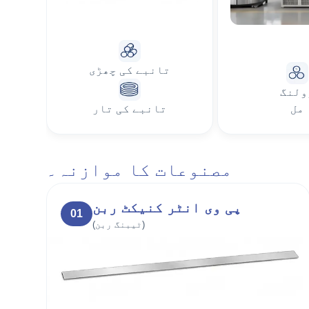
تانبے کی چھڑی
ولنگ
مل
تانبے کی تار
مصنوعات کا موازنہ۔
پی وی انٹر کنیکٹ ربن
01
(ٹیبنگ ربن)