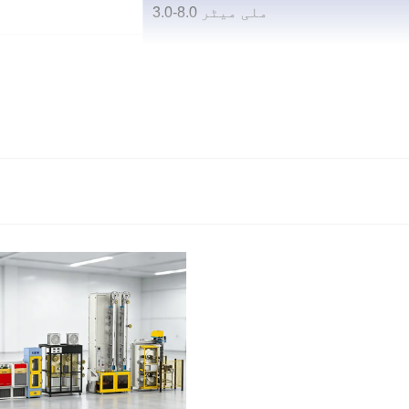
3.0-8.0 ملی میٹر
0.20 -0.50 ملی میٹر
-
ماڈیول آؤٹ پٹ
ؤنڈ تار اعلی کارکردگی والے فوٹو وولٹک ماڈیولز کی تیاری میں 
تھ، مینوفیکچررز کو زیادہ درستگی، بہتر سولڈر ایبلٹی