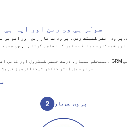
سولر پی وی ربن اور ایم بی 
۔
پی وی انٹر کنیکٹ ربن، پی وی بس بار ربن اور ایم بی ب
اور خودکار سپولنگ سسٹمز کا احاطہ کرتا ہے، جو جدید 
مستحکم معیار، درست جہتی کنٹرول اور قابل اعتماد طویل مدتی آپریشن کے
سولر سیل انٹر کنکشن ٹیکنالوجیز کی بڑھت
سو
2
پی وی بس بار