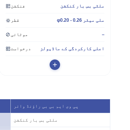
ملٹی بس بار کنکشن
فنکشن
φ0.20 - 0.26 ملی میٹر
قطر
–
موٹائی
اعلی کارکردگی کے ماڈیولز
درخواست
+
پی وی ایم بی بی راؤنڈ وائر
ملٹی بس بار کنکشن